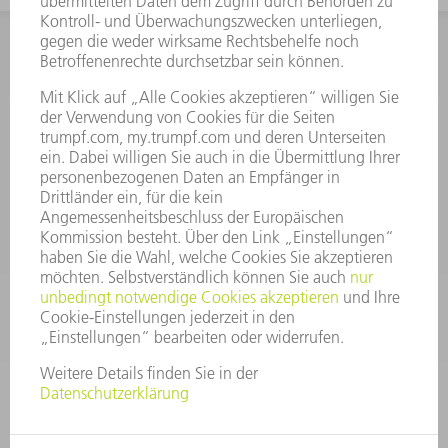
INFORMATION
Häufig gestellte Fragen
Allgemeine Geschäftsbedingungen
KONTAKT
After Sales
+43722160396550
Mo - Do: 08:00 -17:30 Uhr
Fr: 08:00 -16:30 Uhr
ersatzteile@at.trumpf.com