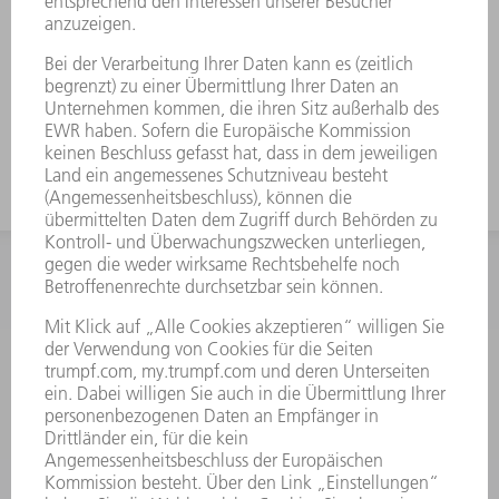
INFORMATION
Häufig gestellte Fragen
Allgemeine Geschäftsbedingungen
KONTAKT
After Sales
+43722160396550
Mo - Do: 08:00 -17:30 Uhr
Fr: 08:00 -16:30 Uhr
ersatzteile@at.trumpf.com