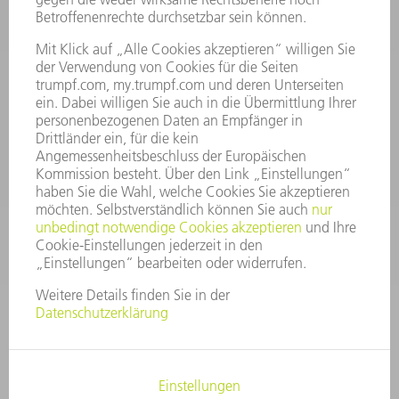
INFORMATION
Häufig gestellte Fragen
Allgemeine Geschäftsbedingungen
KONTAKT
After Sales
+43722160396550
Mo - Do: 08:00 -17:30 Uhr
Fr: 08:00 -16:30 Uhr
ersatzteile@at.trumpf.com