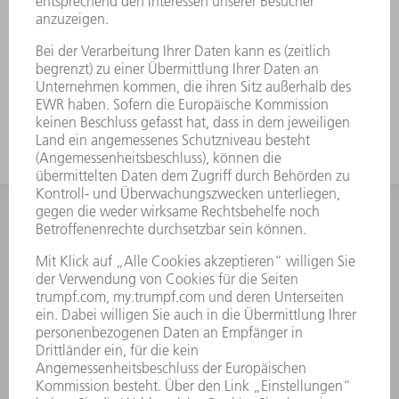
INFORMATION
Häufig gestellte Fragen
Allgemeine Geschäftsbedingungen
KONTAKT
After Sales
+43722160396550
Mo - Do: 08:00 -17:30 Uhr
Fr: 08:00 -16:30 Uhr
ersatzteile@at.trumpf.com