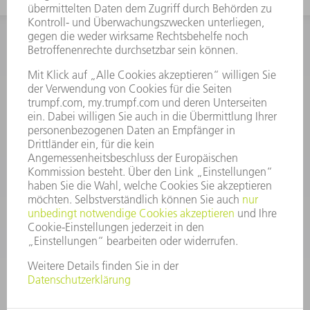
INFORMATION
Häufig gestellte Fragen
Allgemeine Geschäftsbedingungen
KONTAKT
After Sales
+43722160396550
Mo - Do: 08:00 -17:30 Uhr
Fr: 08:00 -16:30 Uhr
ersatzteile@at.trumpf.com