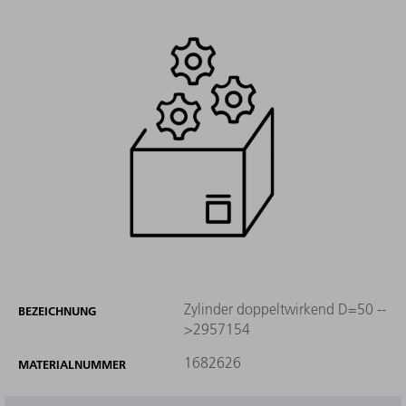
Zylinder doppeltwirkend D=50 --
BEZEICHNUNG
>2957154
1682626
MATERIALNUMMER