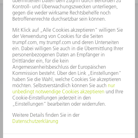
INFORMATION
Häufig gestellte Fragen
Allgemeine Geschäftsbedingungen
KONTAKT
After Sales
+43722160396550
Mo - Do: 08:00 -17:30 Uhr
Fr: 08:00 -16:30 Uhr
ersatzteile@at.trumpf.com