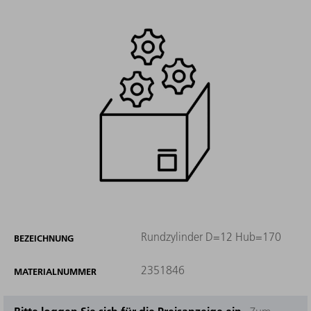
Rundzylinder D=12 Hub=170
BEZEICHNUNG
2351846
MATERIALNUMMER