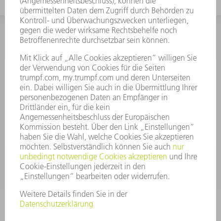
INFORMATION
Häufig gestellte Fragen
Allgemeine Geschäftsbedingungen
KONTAKT
After Sales
+43722160396550
Mo - Do: 08:00 -17:30 Uhr
Fr: 08:00 -16:30 Uhr
ersatzteile@at.trumpf.com