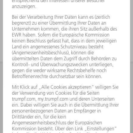
INFORMATION
Häufig gestellte Fragen
Allgemeine Geschäftsbedingungen
KONTAKT
After Sales
+43722160396550
Mo - Do: 08:00 -17:30 Uhr
Fr: 08:00 -16:30 Uhr
ersatzteile@at.trumpf.com