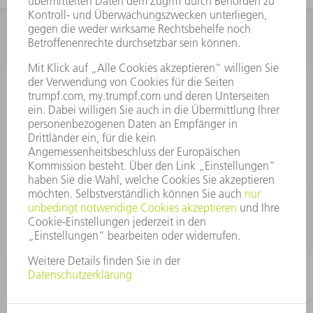
INFORMATION
Häufig gestellte Fragen
Allgemeine Geschäftsbedingungen
KONTAKT
After Sales
+43722160396550
Mo - Do: 08:00 -17:30 Uhr
Fr: 08:00 -16:30 Uhr
ersatzteile@at.trumpf.com