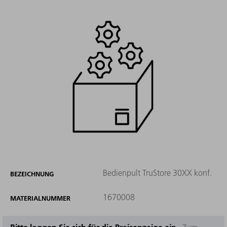
Bedienpult TruStore 30XX konf.
BEZEICHNUNG
1670008
MATERIALNUMMER