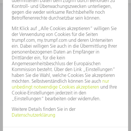
INFORMATION
Häufig gestellte Fragen
Allgemeine Geschäftsbedingungen
KONTAKT
After Sales
+43722160396550
Mo - Do: 08:00 -17:30 Uhr
Fr: 08:00 -16:30 Uhr
ersatzteile@at.trumpf.com