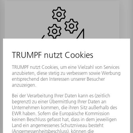
(R) Luftaufbereiter 2
Materialnummer:
1941600