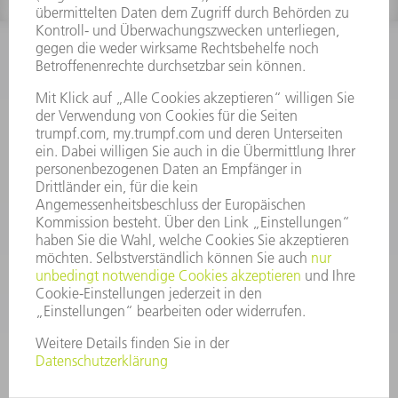
INFORMATION
Häufig gestellte Fragen
Allgemeine Geschäftsbedingungen
KONTAKT
After Sales
+43722160396550
Mo - Do: 08:00 -17:30 Uhr
Fr: 08:00 -16:30 Uhr
ersatzteile@at.trumpf.com