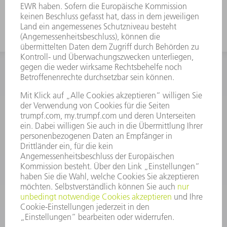
INFORMATION
Häufig gestellte Fragen
Allgemeine Geschäftsbedingungen
KONTAKT
After Sales
+43722160396550
Mo - Do: 08:00 -17:30 Uhr
Fr: 08:00 -16:30 Uhr
ersatzteile@at.trumpf.com