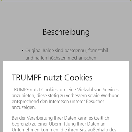
Beschreibung
Original Bälge sind passgenau, formstabil
und halten höchsten mechanischen
Belastungen stand
Die perfekt abgedichteten Original Bälge
schützen die sensible Strahlführung von
2D-Lasermaschinen ideal gegen Staub
und Schmutz
Dank hochwertiger Kunststoffmaterialien
erreichen Original Scheibenbälge eine
maximale Standzeit (bis zu dreimal länger
als Kastenbälge)