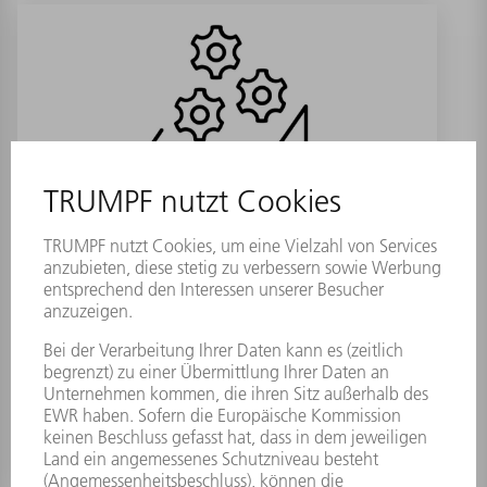
Hebevorrichtung B/C-Getriebe
Materialnummer:
1355369