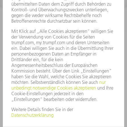
INFORMATION
Häufig gestellte Fragen
Allgemeine Geschäftsbedingungen
KONTAKT
After Sales
+43722160396550
Mo - Do: 08:00 -17:30 Uhr
Fr: 08:00 -16:30 Uhr
ersatzteile@at.trumpf.com