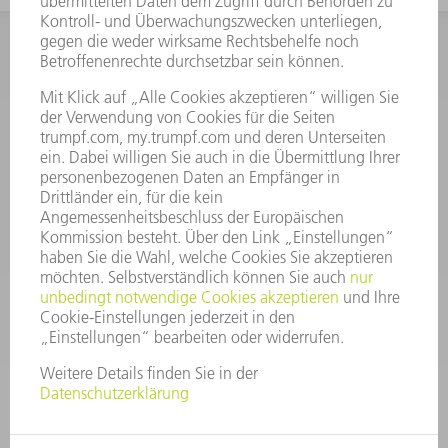
INFORMATION
Häufig gestellte Fragen
Allgemeine Geschäftsbedingungen
KONTAKT
After Sales
+43722160396550
Mo - Do: 08:00 -17:30 Uhr
Fr: 08:00 -16:30 Uhr
ersatzteile@at.trumpf.com