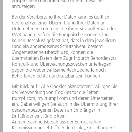
INFORMATION
Häufig gestellte Fragen
Allgemeine Geschäftsbedingungen
KONTAKT
After Sales
+43722160396550
Mo - Do: 08:00 -17:30 Uhr
Fr: 08:00 -16:30 Uhr
ersatzteile@at.trumpf.com