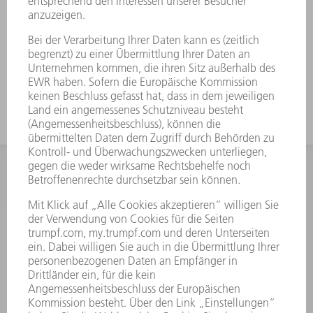
INFORMATION
Häufig gestellte Fragen
Allgemeine Geschäftsbedingungen
KONTAKT
After Sales
+43722160396550
Mo - Do: 08:00 -17:30 Uhr
Fr: 08:00 -16:30 Uhr
ersatzteile@at.trumpf.com