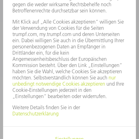
INFORMATION
Häufig gestellte Fragen
Allgemeine Geschäftsbedingungen
KONTAKT
After Sales
+43722160396550
Mo - Do: 08:00 -17:30 Uhr
Fr: 08:00 -16:30 Uhr
ersatzteile@at.trumpf.com