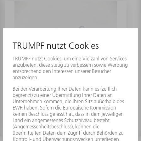
Entnahmhilfe für Optiken
Materialnummer:
2379055