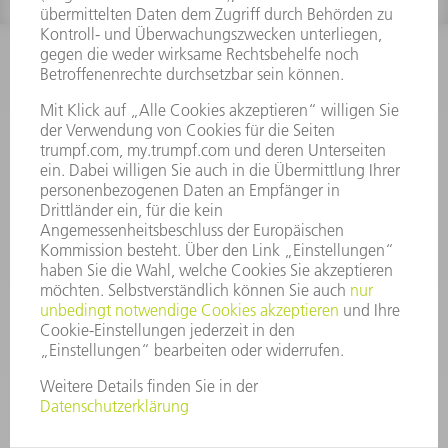
INFORMATION
Häufig gestellte Fragen
Allgemeine Geschäftsbedingungen
KONTAKT
After Sales
+43722160396550
Mo - Do: 08:00 -17:30 Uhr
Fr: 08:00 -16:30 Uhr
ersatzteile@at.trumpf.com