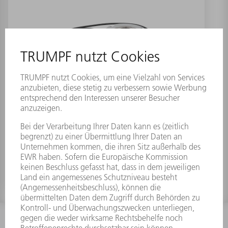
Hohlwellendrehgeber D60mm M23
12POL.
Materialnummer:
1799294
INFORMATION