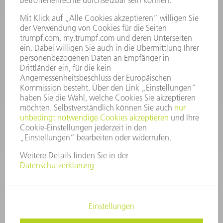
Häufig gestellte Fragen
Allgemeine Geschäftsbedingungen
KONTAKT
After Sales
+43722160396550
Mo - Do: 08:00 -17:30 Uhr
Fr: 08:00 -16:30 Uhr
ersatzteile@at.trumpf.com
IMPRESSUM
DATENSCHUTZ