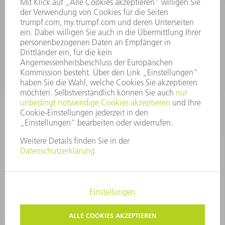
Allgemeine Geschäftsbedingungen
KONTAKT
After Sales
+43722160396550
Mo - Do: 08:00 -17:30 Uhr
Fr: 08:00 -16:30 Uhr
ersatzteile@at.trumpf.com
IMPRESSUM
DATENSCHUTZ
COPYRIGHT UND MARKENZEICHEN
NUTZUNGSBEDINGUNGEN