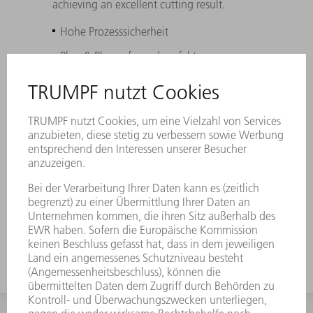
achieving an excellent cutting result.
Hohe Prozesssicherheit
Plug & Play aufgrund perfekt
abgestimmter Schneidparameter
Bestes Schneidergebnis durch bewährte
TRUMPF Qualität
Höchste Prozesssicherheit aufgrund
Linsenbruchsensorik und RFID-
Zustandsprüfung
Geringere Teilekosten dank optimierter
Reinigungszyklen