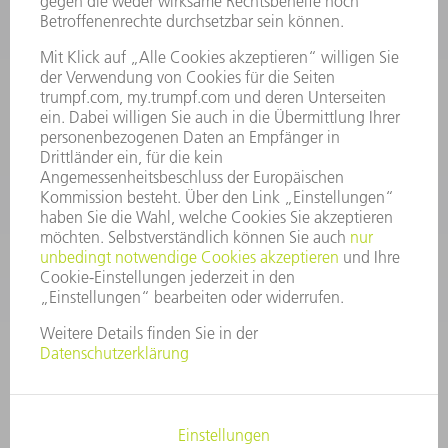
INFORMATION
Häufig gestellte Fragen
Allgemeine Geschäftsbedingungen
KONTAKT
After Sales
+43722160396550
Mo - Do: 08:00 -17:30 Uhr
Fr: 08:00 -16:30 Uhr
ersatzteile@at.trumpf.com