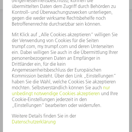
INFORMATION
Häufig gestellte Fragen
Allgemeine Geschäftsbedingungen
KONTAKT
After Sales
+43722160396550
Mo - Do: 08:00 -17:30 Uhr
Fr: 08:00 -16:30 Uhr
ersatzteile@at.trumpf.com