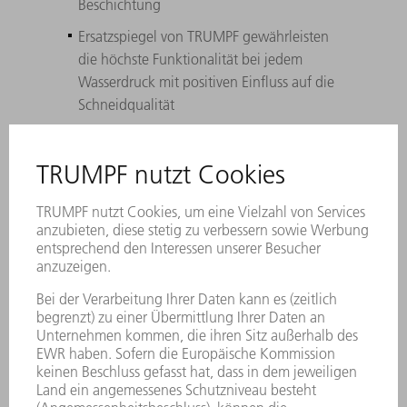
Beschichtung
Ersatzspiegel von TRUMPF gewährleisten
die höchste Funktionalität bei jedem
Wasserdruck mit positiven Einfluss auf die
Schneidqualität
Ideale Abstimmung aller relevanten
Parameter auf das TRUMPF
Maschinenportfolio mit konstanter
Leistung über den gesamten Lebenszyklus
Einhaltung höchster Anforderungen
hinsichtlich Form- und Lagetoleranzen,
Rauheit sowie Beschichtung
TRUMPF unterstützt Sie bei Identifikation,
Ein- und Ausbau der Original Spiegel