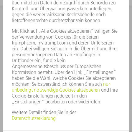
INFORMATION
Häufig gestellte Fragen
Allgemeine Geschäftsbedingungen
KONTAKT
After Sales
+43722160396550
Mo - Do: 08:00 -17:30 Uhr
Fr: 08:00 -16:30 Uhr
ersatzteile@at.trumpf.com