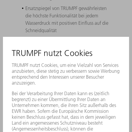
Ersatzspiegel von TRUMPF gewährleisten
die höchste Funktionalität bei jedem
Wasserdruck mit positiven Einfluss auf die
Schneidqualität
Ideale Abstimmung aller relevanten
Parameter auf das TRUMPF
Maschinenportfolio mit konstanter
Leistung über den gesamten Lebenszyklus
Einhaltung höchster Anforderungen
hinsichtlich Form- und Lagetoleranzen,
Rauheit sowie Beschichtung
TRUMPF unterstützt Sie bei Identifikation,
Ein- und Ausbau der Original Spiegel