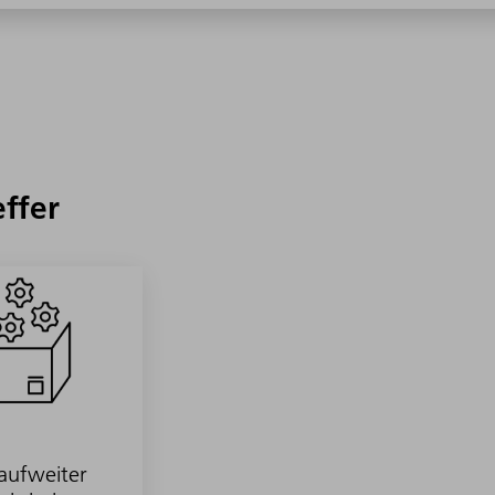
effer
laufweiter