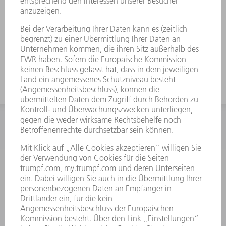
INFORMATION
Häufig gestellte Fragen
Allgemeine Geschäftsbedingungen
KONTAKT
After Sales
+43722160396550
Mo - Do: 08:00 -17:30 Uhr
Fr: 08:00 -16:30 Uhr
ersatzteile@at.trumpf.com