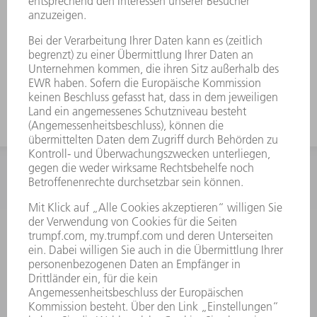
INFORMATION
Häufig gestellte Fragen
Allgemeine Geschäftsbedingungen
KONTAKT
After Sales
+43722160396550
Mo - Do: 08:00 -17:30 Uhr
Fr: 08:00 -16:30 Uhr
ersatzteile@at.trumpf.com