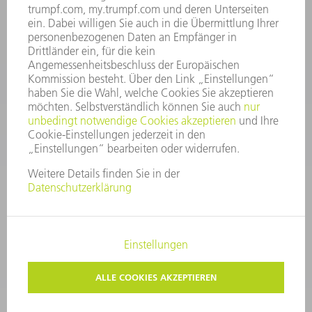
KONTAKT
After Sales
+43722160396550
Mo - Do: 08:00 -17:30 Uhr
Fr: 08:00 -16:30 Uhr
ersatzteile@at.trumpf.com
IMPRESSUM
DATENSCHUTZ
COPYRIGHT UND MARKENZEICHEN
NUTZUNGSBEDINGUNGEN
AGB