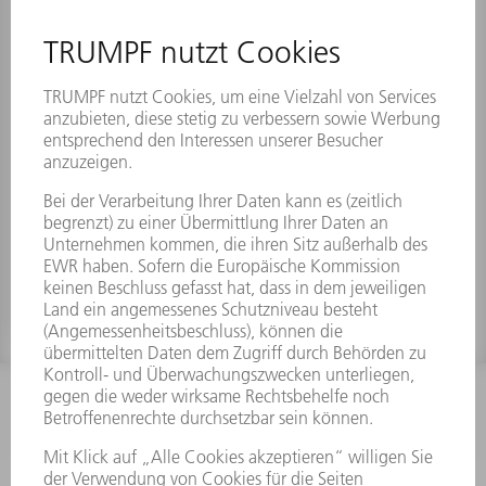
Spannstift z. Höhen- u. Seit.
Materialnummer:
2178304
INFORMATION
Häufig gestellte Fragen
Allgemeine Geschäftsbedingungen