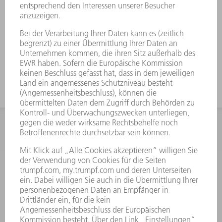
INFORMATION
Häufig gestellte Fragen
Allgemeine Geschäftsbedingungen
KONTAKT
After Sales
+43722160396550
Mo - Do: 08:00 -17:30 Uhr
Fr: 08:00 -16:30 Uhr