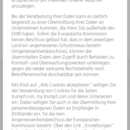
INFORMATION
Häufig gestellte Fragen
Allgemeine Geschäftsbedingungen
KONTAKT
After Sales
+43722160396550
Mo - Do: 08:00 -17:30 Uhr
Fr: 08:00 -16:30 Uhr
ersatzteile@at.trumpf.com