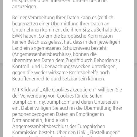
INFORMATION
Häufig gestellte Fragen
Allgemeine Geschäftsbedingungen
KONTAKT
After Sales
+43722160396550
Mo - Do: 08:00 -17:30 Uhr
Fr: 08:00 -16:30 Uhr
ersatzteile@at.trumpf.com