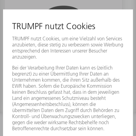
Abstreifer (Form 18)
Materialnummer:
0699870
INFORMATION