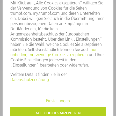
Häufig gestellte Fragen
Allgemeine Geschäftsbedingungen
KONTAKT
After Sales
+43722160396550
Mo - Do: 08:00 -17:30 Uhr
Fr: 08:00 -16:30 Uhr
ersatzteile@at.trumpf.com
IMPRESSUM
DATENSCHUTZ
COPYRIGHT UND MARKENZEICHEN
NUTZUNGSBEDINGUNGEN