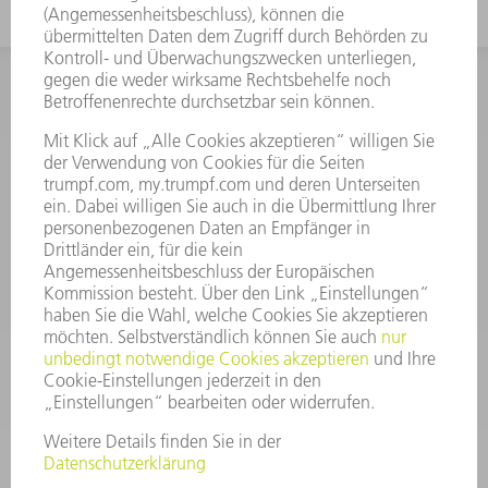
INFORMATION
Häufig gestellte Fragen
Allgemeine Geschäftsbedingungen
KONTAKT
After Sales
+43722160396550
Mo - Do: 08:00 -17:30 Uhr
Fr: 08:00 -16:30 Uhr
ersatzteile@at.trumpf.com