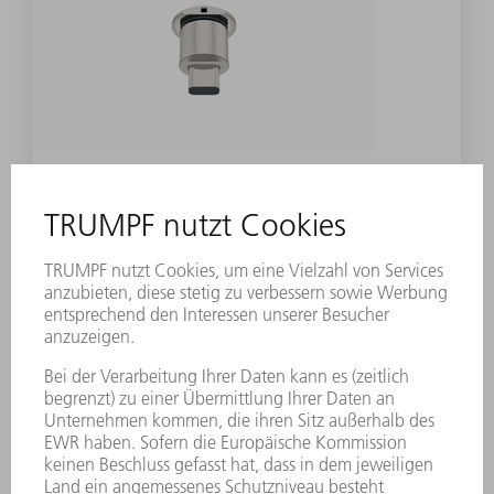
ZUBEHÖR
Stempeleinsatz MultiTool 5-fach
(Form 9)
Materialnummer:
0699804
Benötigte Maschinenoption:: MultiTool