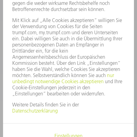
INFORMATION
Häufig gestellte Fragen
Allgemeine Geschäftsbedingungen
KONTAKT
After Sales
+43722160396550
Mo - Do: 08:00 -17:30 Uhr
Fr: 08:00 -16:30 Uhr
ersatzteile@at.trumpf.com