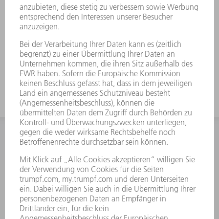
entsorgt werden
Reduzierte Bearbeitungszeiten, da
Ausschiebevorgang entfällt
Maximale Prozesssicherheit durch
überwachten Ausschleusvorgang
INFORMATION
Häufig gestellte Fragen
Allgemeine Geschäftsbedingungen
KONTAKT
After Sales
+43722160396550
Mo - Do: 08:00 -17:30 Uhr