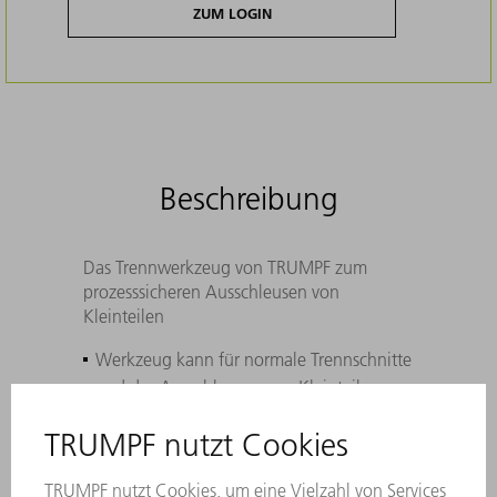
ZUM LOGIN
Beschreibung
Das Trennwerkzeug von TRUMPF zum
prozesssicheren Ausschleusen von
Kleinteilen
Werkzeug kann für normale Trennschnitte
und das Ausschleusen von Kleinteilen
verwendet werden
Sortierung von Gutteilen und Abfall
entfällt, da Gutteile über Teilerutsche