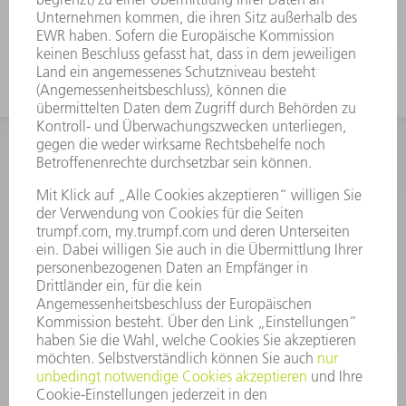
INFORMATION
Häufig gestellte Fragen
Allgemeine Geschäftsbedingungen
KONTAKT
After Sales
+43722160396550
Mo - Do: 08:00 -17:30 Uhr
Fr: 08:00 -16:30 Uhr
ersatzteile@at.trumpf.com