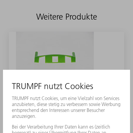
Weitere Produkte
ZUBEHÖR
Farbclip grün
Materialnummer:
2055136