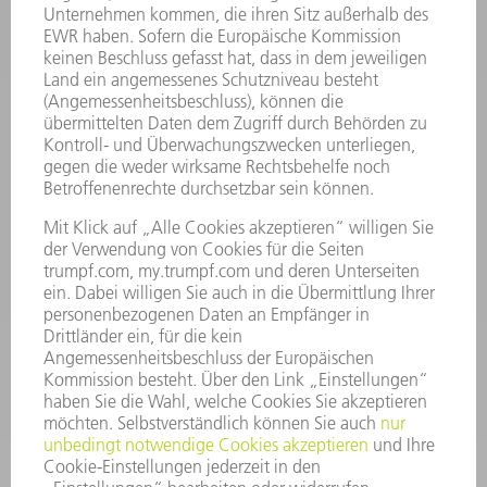
INFORMATION
Häufig gestellte Fragen
Allgemeine Geschäftsbedingungen
KONTAKT
Kundenbetreuung TRUMPF Werkzeugmaschinen
+49 7156 303 33222
Mo - Fr: 07:30 - 17:30 Uhr
Erweiterte Rufbereitschaft per Service App Mo - Fr:
06:30 - 20.00 Uhr Sa: 07:00 - 12:00 Uhr
Kundenbetreuung@trumpf.com
KONTAKT
Service TRUMPF Lasertechnik
+49 7156 303 37444
Mo - Fr: 07:30 - 18:00 Uhr
Additive Manufacturing 07:30 - 17:30 Uhr
spareparts.tld@trumpf.com