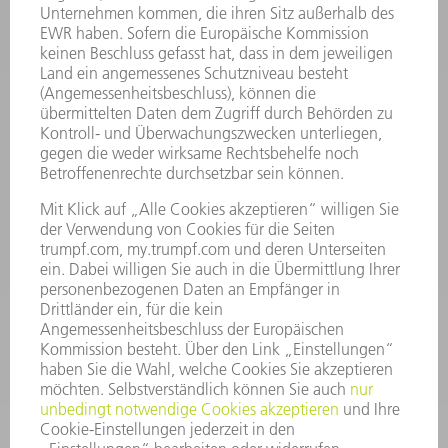
INFORMATION
Häufig gestellte Fragen
Allgemeine Geschäftsbedingungen
KONTAKT
Kundenbetreuung TRUMPF Werkzeugmaschinen
+49 7156 303 33222
Mo - Fr: 07:30 - 17:30 Uhr
Erweiterte Rufbereitschaft per Service App Mo - Fr:
06:30 - 20.00 Uhr Sa: 07:00 - 12:00 Uhr
Kundenbetreuung@trumpf.com
KONTAKT
Service TRUMPF Lasertechnik
+49 7156 303 37444
Mo - Fr: 07:30 - 18:00 Uhr
Additive Manufacturing 07:30 - 17:30 Uhr
spareparts.tld@trumpf.com