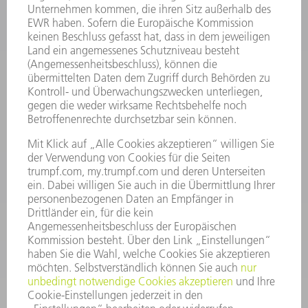
INFORMATION
Häufig gestellte Fragen
Allgemeine Geschäftsbedingungen
KONTAKT
Kundenbetreuung TRUMPF Werkzeugmaschinen
+49 7156 303 33222
Mo - Fr: 07:30 - 17:30 Uhr
Erweiterte Rufbereitschaft per Service App Mo - Fr:
06:30 - 20.00 Uhr Sa: 07:00 - 12:00 Uhr
Kundenbetreuung@trumpf.com
KONTAKT
Service TRUMPF Lasertechnik
+49 7156 303 37444
Mo - Fr: 07:30 - 18:00 Uhr
Additive Manufacturing 07:30 - 17:30 Uhr
spareparts.tld@trumpf.com