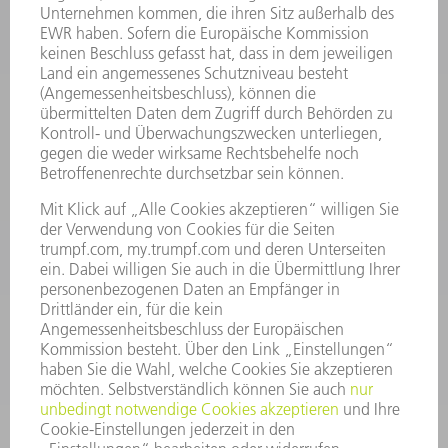
INFORMATION
Häufig gestellte Fragen
Allgemeine Geschäftsbedingungen
KONTAKT
Kundenbetreuung TRUMPF Werkzeugmaschinen
+49 7156 303 33222
Mo - Fr: 07:30 - 17:30 Uhr
Erweiterte Rufbereitschaft per Service App Mo - Fr:
06:30 - 20.00 Uhr Sa: 07:00 - 12:00 Uhr
Kundenbetreuung@trumpf.com
KONTAKT
Service TRUMPF Lasertechnik
+49 7156 303 37444
Mo - Fr: 07:30 - 18:00 Uhr
Additive Manufacturing 07:30 - 17:30 Uhr
spareparts.tld@trumpf.com