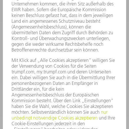
INFORMATION
Häufig gestellte Fragen
Allgemeine Geschäftsbedingungen
KONTAKT
Kundenbetreuung TRUMPF Werkzeugmaschinen
+49 7156 303 33222
Mo - Fr: 07:30 - 17:30 Uhr
Erweiterte Rufbereitschaft per Service App Mo - Fr:
06:30 - 20.00 Uhr Sa: 07:00 - 12:00 Uhr
Kundenbetreuung@trumpf.com
KONTAKT
Service TRUMPF Lasertechnik
+49 7156 303 37444
Mo - Fr: 07:30 - 18:00 Uhr
Additive Manufacturing 07:30 - 17:30 Uhr
spareparts.tld@trumpf.com