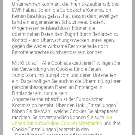
INFORMATION
Häufig gestellte Fragen
Allgemeine Geschäftsbedingungen
KONTAKT
Kundenbetreuung TRUMPF Werkzeugmaschinen
+49 7156 303 33222
Mo - Fr: 07:30 - 17:30 Uhr
Erweiterte Rufbereitschaft per Service App Mo - Fr:
06:30 - 20.00 Uhr Sa: 07:00 - 12:00 Uhr
Kundenbetreuung@trumpf.com
KONTAKT
Service TRUMPF Lasertechnik
+49 7156 303 37444
Mo - Fr: 07:30 - 18:00 Uhr
Additive Manufacturing 07:30 - 17:30 Uhr
spareparts.tld@trumpf.com