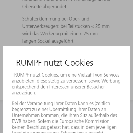
Oberseite abgerundet.
Schulterklemmung bei Ober- und
Unterwerkzeugen: bei Teilstücken < 25 mm
wird das Werkzeug mit einem 25 mm
langen Sockel ausgeführt.
Bei unsymmetrischen Werkzeugen wird die
Nut für den Zangengreifer an beiden Seiten
eingearbeitet.
INFORMATION
Häufig gestellte Fragen
Allgemeine Geschäftsbedingungen