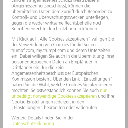
KONTAKT
Kundenbetreuung TRUMPF Werkzeugmaschinen
+49 7156 303 33222
Mo - Fr: 07:30 - 17:30 Uhr
Erweiterte Rufbereitschaft per Service App Mo - Fr:
06:30 - 20.00 Uhr Sa: 07:00 - 12:00 Uhr
Kundenbetreuung@trumpf.com
KONTAKT
Service TRUMPF Lasertechnik
+49 7156 303 37444
Mo - Fr: 07:30 - 18:00 Uhr
Additive Manufacturing 07:30 - 17:30 Uhr
spareparts.tld@trumpf.com