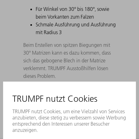
Für Winkel von 30° bis 180°, sowie
beim Vorkanten zum Falzen
Schmale Ausführung und Ausführung
mit Radius 3
Beim Erstellen von spitzen Biegungen mit
30° Matrizen kann es dazu kommen, dass
sich das gebogene Blech in der Matrize
verklemmt. TRUMPF Ausstoßhilfen lösen
dieses Problem.
Bei Unterwerkzeugen gilt die Teilung wie
bei Oberwerkzeugen. Die Hornwerkzeuge
werde durch 100 mm Teilstücke ersetzt.