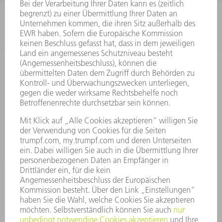
INFORMATION
Häufig gestellte Fragen
Allgemeine Geschäftsbedingungen
KONTAKT
Kundenbetreuung TRUMPF Werkzeugmaschinen
+49 7156 303 33222
Mo - Fr: 07:30 - 17:30 Uhr
Erweiterte Rufbereitschaft per Service App Mo - Fr:
06:30 - 20.00 Uhr Sa: 07:00 - 12:00 Uhr
Kundenbetreuung@trumpf.com
KONTAKT
Service TRUMPF Lasertechnik
+49 7156 303 37444
Mo - Fr: 07:30 - 18:00 Uhr
Additive Manufacturing 07:30 - 17:30 Uhr
spareparts.tld@trumpf.com