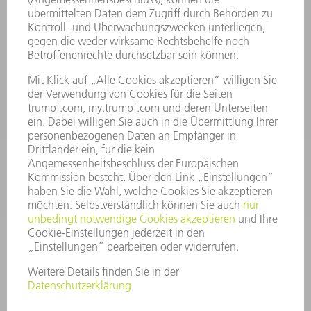
Kundenbetreuung TRUMPF Werkzeugmaschinen
+49 7156 303 33222
Mo - Fr: 07:30 - 17:30 Uhr
Erweiterte Rufbereitschaft per Service App Mo - Fr:
06:30 - 20.00 Uhr Sa: 07:00 - 12:00 Uhr
Kundenbetreuung@trumpf.com
KONTAKT
Service TRUMPF Lasertechnik
+49 7156 303 37444
Mo - Fr: 07:30 - 18:00 Uhr
Additive Manufacturing 07:30 - 17:30 Uhr
spareparts.tld@trumpf.com