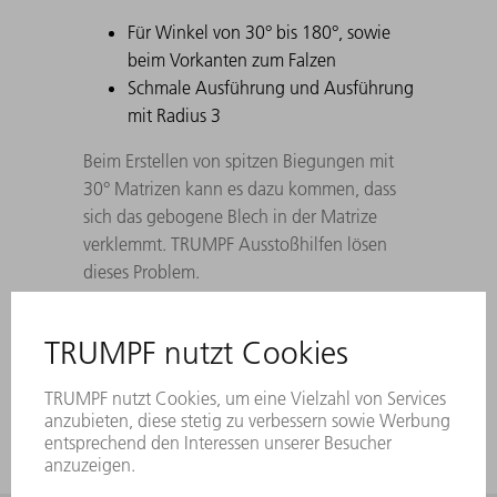
Für Winkel von 30° bis 180°, sowie
beim Vorkanten zum Falzen
Schmale Ausführung und Ausführung
mit Radius 3
Beim Erstellen von spitzen Biegungen mit
30° Matrizen kann es dazu kommen, dass
sich das gebogene Blech in der Matrize
verklemmt. TRUMPF Ausstoßhilfen lösen
dieses Problem.
Bei Unterwerkzeugen gilt die Teilung wie
bei Oberwerkzeugen. Die Hornwerkzeuge
werde durch 100 mm Teilstücke ersetzt.