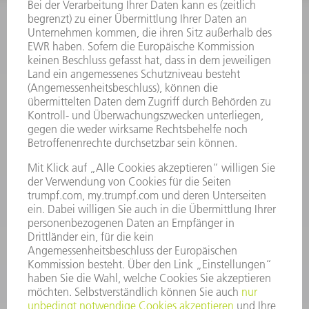
INFORMATION
Häufig gestellte Fragen
Allgemeine Geschäftsbedingungen
KONTAKT
Kundenbetreuung TRUMPF Werkzeugmaschinen
+49 7156 303 33222
Mo - Fr: 07:30 - 17:30 Uhr
Erweiterte Rufbereitschaft per Service App Mo - Fr:
06:30 - 20.00 Uhr Sa: 07:00 - 12:00 Uhr
Kundenbetreuung@trumpf.com
KONTAKT
Service TRUMPF Lasertechnik
+49 7156 303 37444
Mo - Fr: 07:30 - 18:00 Uhr
Additive Manufacturing 07:30 - 17:30 Uhr
spareparts.tld@trumpf.com