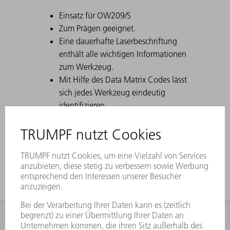
Einsatz für OW209/S
Zum Prägen geeignet.
Eine dauerhafte Laserbeschriftung
enthält alle wichtigen Informationen
zum Werkzeug.
Mit Hilfe des Data Matrix Codes lässt
sich jedes Werkzeug eindeutig
identifizieren.
Die Arbeitszonen sind lasergehärtet.
Werkzeug-Modifikationen sind auf
Wunsch erhältlich.
INFORMATION