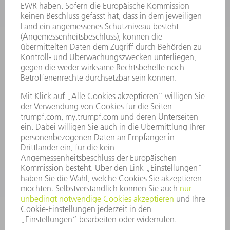
Häufig gestellte Fragen
Allgemeine Geschäftsbedingungen
KONTAKT
Kundenbetreuung TRUMPF Werkzeugmaschinen
+49 7156 303 33222
Mo - Fr: 07:30 - 17:30 Uhr
Erweiterte Rufbereitschaft per Service App Mo - Fr:
06:30 - 20.00 Uhr Sa: 07:00 - 12:00 Uhr
Kundenbetreuung@trumpf.com
KONTAKT
Service TRUMPF Lasertechnik
+49 7156 303 37444
Mo - Fr: 07:30 - 18:00 Uhr
Additive Manufacturing 07:30 - 17:30 Uhr
spareparts.tld@trumpf.com