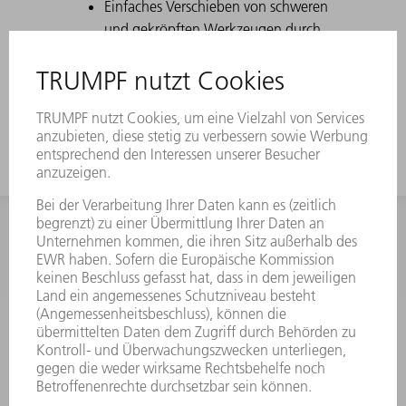
Einfaches Verschieben von schweren
und gekröpften Werkzeugen durch
Comfort Slide
Durch eine starke Kröpfung speziell
für U-Teile geeignet
INFORMATION
Häufig gestellte Fragen
Allgemeine Geschäftsbedingungen
KONTAKT
Kundenbetreuung TRUMPF Werkzeugmaschinen
+49 7156 303 33222
Mo - Fr: 07:30 - 17:30 Uhr
Erweiterte Rufbereitschaft per Service App Mo - Fr: