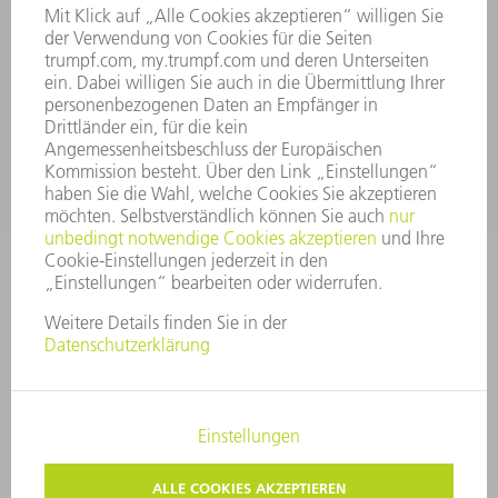
06:30 - 20.00 Uhr Sa: 07:00 - 12:00 Uhr
Kundenbetreuung@trumpf.com
KONTAKT
Service TRUMPF Lasertechnik
+49 7156 303 37444
Mo - Fr: 07:30 - 18:00 Uhr
Additive Manufacturing 07:30 - 17:30 Uhr
spareparts.tld@trumpf.com
IMPRESSUM
DATENSCHUTZ
COPYRIGHT UND MARKENZEICHEN
NUTZUNGSBEDINGUNGEN