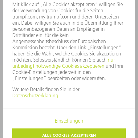
06:30 - 20.00 Uhr Sa: 07:00 - 12:00 Uhr
Kundenbetreuung@trumpf.com
KONTAKT
Service TRUMPF Lasertechnik
+49 7156 303 37444
Mo - Fr: 07:30 - 18:00 Uhr
Additive Manufacturing 07:30 - 17:30 Uhr
spareparts.tld@trumpf.com
IMPRESSUM
DATENSCHUTZ
COPYRIGHT UND MARKENZEICHEN
NUTZUNGSBEDINGUNGEN