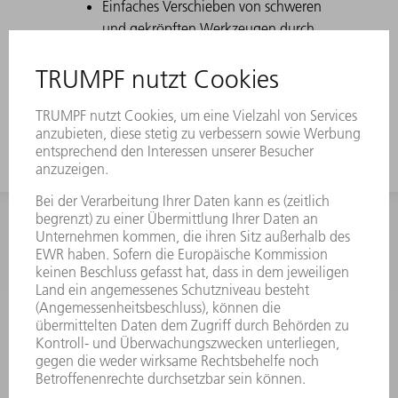
Einfaches Verschieben von schweren
und gekröpften Werkzeugen durch
Comfort Slide
Durch eine starke Kröpfung speziell
für U-Teile geeignet
INFORMATION
Häufig gestellte Fragen
Allgemeine Geschäftsbedingungen
KONTAKT
Kundenbetreuung TRUMPF Werkzeugmaschinen
+49 7156 303 33222
Mo - Fr: 07:30 - 17:30 Uhr
Erweiterte Rufbereitschaft per Service App Mo - Fr: