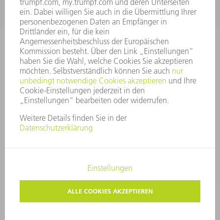
Service TRUMPF Lasertechnik
+49 7156 303 37444
Mo - Fr: 07:30 - 18:00 Uhr
Additive Manufacturing 07:30 - 17:30 Uhr
spareparts.tld@trumpf.com
IMPRESSUM
DATENSCHUTZ
COPYRIGHT UND MARKENZEICHEN
NUTZUNGSBEDINGUNGEN
AGB