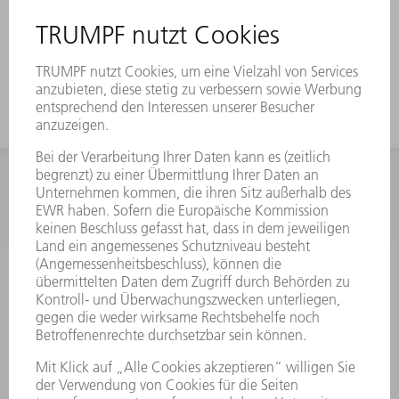
Für hohe Schachteln verwenden sie
das Werkzeug mit großer
Arbeitshöhe.
INFORMATION
Häufig gestellte Fragen
Allgemeine Geschäftsbedingungen
KONTAKT
Kundenbetreuung TRUMPF Werkzeugmaschinen
+49 7156 303 33222
Mo - Fr: 07:30 - 17:30 Uhr
Erweiterte Rufbereitschaft per Service App Mo - Fr:
06:30 - 20.00 Uhr Sa: 07:00 - 12:00 Uhr
Kundenbetreuung@trumpf.com
KONTAKT