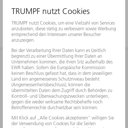
Für hohe Schachteln verwenden sie
das Werkzeug mit großer
Arbeitshöhe.
INFORMATION
Häufig gestellte Fragen
Allgemeine Geschäftsbedingungen
KONTAKT
Kundenbetreuung TRUMPF Werkzeugmaschinen
+49 7156 303 33222
Mo - Fr: 07:30 - 17:30 Uhr
Erweiterte Rufbereitschaft per Service App Mo - Fr:
06:30 - 20.00 Uhr Sa: 07:00 - 12:00 Uhr
Kundenbetreuung@trumpf.com
KONTAKT