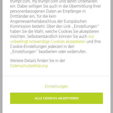
Service TRUMPF Lasertechnik
+49 7156 303 37444
Mo - Fr: 07:30 - 18:00 Uhr
Additive Manufacturing 07:30 - 17:30 Uhr
spareparts.tld@trumpf.com
IMPRESSUM
DATENSCHUTZ
COPYRIGHT UND MARKENZEICHEN
NUTZUNGSBEDINGUNGEN
AGB